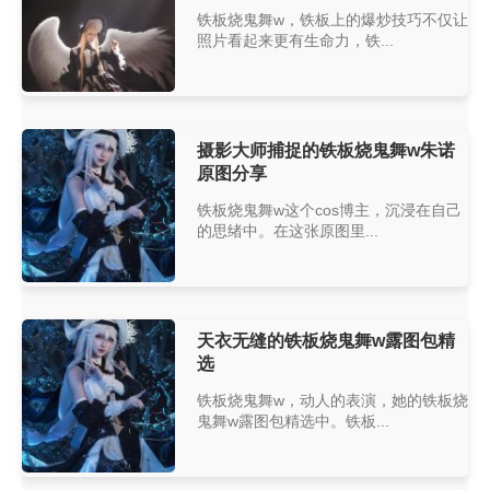
铁板烧鬼舞w，铁板上的爆炒技巧不仅让
照片看起来更有生命力，铁...
摄影大师捕捉的铁板烧鬼舞w朱诺
原图分享
铁板烧鬼舞w这个cos博主，沉浸在自己
的思绪中。在这张原图里...
天衣无缝的铁板烧鬼舞w露图包精
选
铁板烧鬼舞w，动人的表演，她的铁板烧
鬼舞w露图包精选中。铁板...