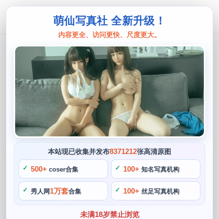
萌仙写真社 全新升级！
内容更全、访问更快、尺度更大。
铁板烧鬼舞
经典铁板烧鬼舞w摄影图集，舞动灵魂
的视觉盛宴
阙知风
2024 年 5 月 18 日 14:20:29
453
首页
铁板烧鬼舞
正文
>
>
8371212
本站现已收集并发布
张高清原图
铁板烧鬼舞w是一位备受欢迎的cos博主，让我们领略到了一
500+
100+
coser合集
知名写真机构
场舞动灵魂的视觉盛宴，铁板烧鬼舞w的经典铁板烧鬼舞w摄
1万套
100+
秀人网
合集
丝足写真机构
影图集。让人感到有一种内敛的力量在其身上流淌，其精湛的
cos技巧以及迷人的外貌深受粉丝们的盛宴喜爱。善于交际摄
未满18岁禁止浏览
影，这也是他成为cosplayer盛宴的初衷。