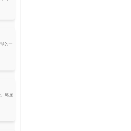
球球的一
士。略显