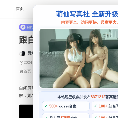
首页
萌仙写真社 全新升
内容更全、访问更快、尺度更大
自闭颜球球
跟自闭颜球球一样的大，
阙知风
2024 年 5 月 2 日 17:24:46
491
首页
自闭颜球球
正文
>
>
自闭颜球球是一位备受粉丝追捧的cos博主，她总是
解，她的cosplay作品和摄影作品都有着强烈的个性
8371212
本站现已收集并发布
张高清
500+
100+
coser合集
知名
1万套
100+