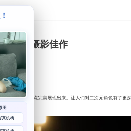
级！
。
献上高清摄影佳作
能将角色的性格特点完美展现出来。让人们对二次元角色有了更
和独特的风格。
原图
写真机构