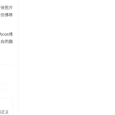
一张照片
，仿佛将
cos博
么自闭颜
与正义