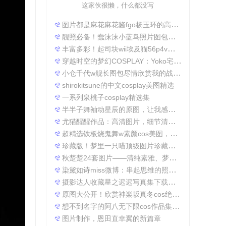
这家伙很懒，什么都没写
图片都是麻花麻花酱fgo杨玉环的高清照片，太好看了
靓照必备！蠢沫沫小蓝鸟照片图包合集
丰富多彩！起司块wii埃及猫56p4v照片精选大集合
穿越时空的梦幻COSPLAY：Yoko宅夏电子档图包
小仓千代w舰长图包尽情欣赏我的战场作品集
shirokitsune的中文cosplay美图精选
一系列泉桃子cosplay精选集
半半子舞袖动星辰的原图，让我感受到了摄影的魅力
尤猫醒醒作品：高清图片，细节清晰展现真实美。
超精选铁板烧鬼舞w素颜cos美图，一定不会让你失望
珍藏版！梦里一只喵顶级图片珍藏套装。
秋楚楚24套图片——清纯素雅、梦幻唯美，成就一张张经典美图。
染黛如诗miss微博：串起思维的照片收集
摄影达人收藏星之迟迟写真集下载，原图分享带来无限想象空间。
原图大公开！欣赏神楽坂真冬cos绝対服従的高清细节
想不到名字的阿八无下限cos作品集锦，带你领略不一般的角色扮演魅力
图片制作，恩田直幸翼的新篇章