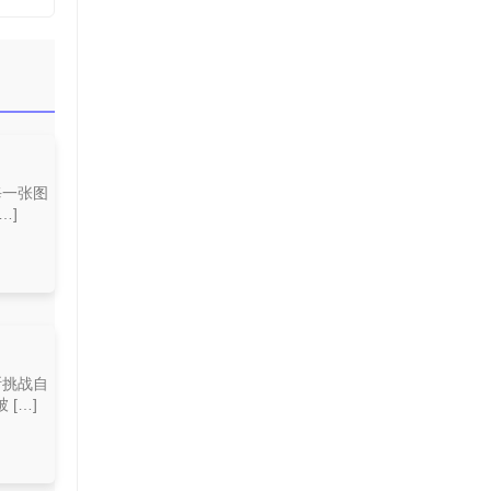
每一张图
…]
断挑战自
[…]