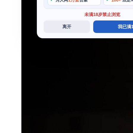
秀人网
合集
丝足
未满18岁禁止浏览
离开
我已满1