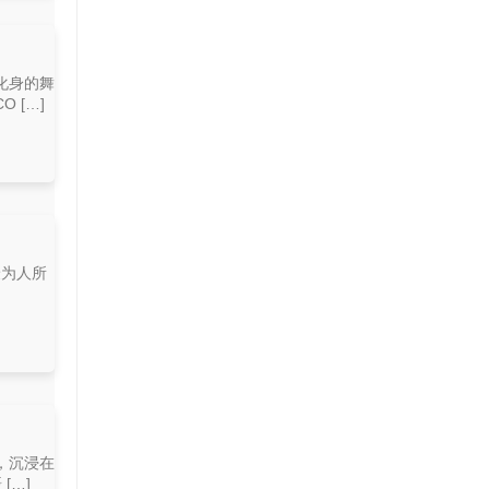
化身的舞
 […]
最为人所
，沉浸在
[…]