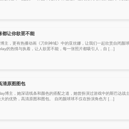
张都让你欲罢不能
er博主，更有热播动画《刀剑神域》中的亚丝娜，让我们一起欣赏自闭颜
splay的热情与执着，让人欲罢不能，每一张照片都吸引人，自 […]
高清原图图包
play博主，她深谙线条和颜色的搭配之道，她曾扮演过游戏中的斯巴达战
着极大的优势，高清原图和图包。 自闭颜球球不仅在扮演角色方 […]