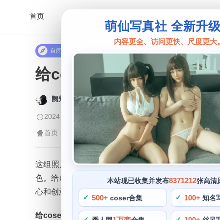
首页
萌仙写真社 全新升
内容更全、访问更快、尺度更大
自闭颜球球
给coser们的神奇礼物
阙知风
2024 年 5 月 15 日 17:38:45
398
首页
自闭颜球球
正文
>
>
这组照片可以为那些想要跟随她的路子的coser们
色。给coser们的神奇礼物，穿上白色的围裙，粉色
8371212
本站现已收集并发布
张高清
心和创意的，她的微笑是我们最为美好的回忆。
500+
100+
coser合集
知名
给coser们的神奇礼物
1万套
100+