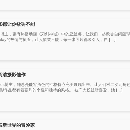
张都让你欲罢不能
er博主，更有热播动画《刀剑神域》中的亚丝娜，让我们一起欣赏自闭颜
splay的热情与执着，让人欲罢不能，每一张照片都吸引人，自 […]
高清摄影佳作
cos博主，她总是能将角色的性格特点完美展现出来。让人们对二次元角
和摄影作品都有着强烈的个性和独特的风格。 被广大粉丝所喜爱，她 […]
索新世界的冒险家