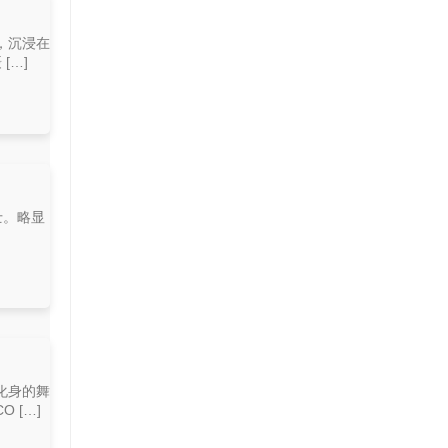
，沉浸在
[…]
士。略显
化身的舞
 […]