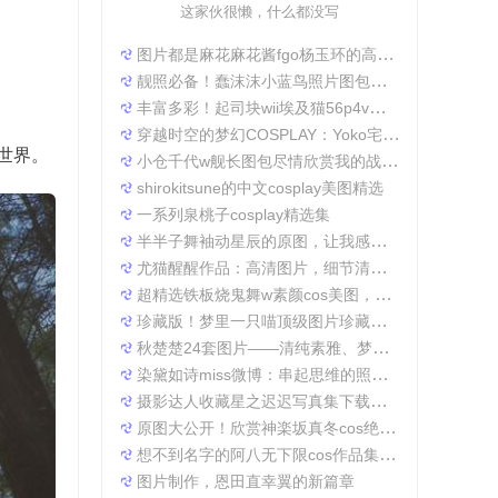
这家伙很懒，什么都没写
图片都是麻花麻花酱fgo杨玉环的高清照片，太好看了
靓照必备！蠢沫沫小蓝鸟照片图包合集
丰富多彩！起司块wii埃及猫56p4v照片精选大集合
穿越时空的梦幻COSPLAY：Yoko宅夏电子档图包
世界。
小仓千代w舰长图包尽情欣赏我的战场作品集
shirokitsune的中文cosplay美图精选
一系列泉桃子cosplay精选集
半半子舞袖动星辰的原图，让我感受到了摄影的魅力
尤猫醒醒作品：高清图片，细节清晰展现真实美。
超精选铁板烧鬼舞w素颜cos美图，一定不会让你失望
珍藏版！梦里一只喵顶级图片珍藏套装。
秋楚楚24套图片——清纯素雅、梦幻唯美，成就一张张经典美图。
染黛如诗miss微博：串起思维的照片收集
摄影达人收藏星之迟迟写真集下载，原图分享带来无限想象空间。
原图大公开！欣赏神楽坂真冬cos绝対服従的高清细节
想不到名字的阿八无下限cos作品集锦，带你领略不一般的角色扮演魅力
图片制作，恩田直幸翼的新篇章