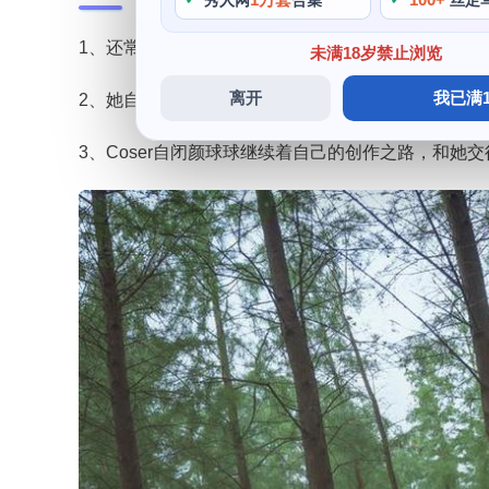
秀人网
合集
丝足
1、还常常送给大家一些精美的礼物，这位可爱照片的C
未满18岁禁止浏览
离开
我已满1
2、她自己亲手制作的手工，是一位典型的萌妹子惊
3、Coser自闭颜球球继续着自己的创作之路，和