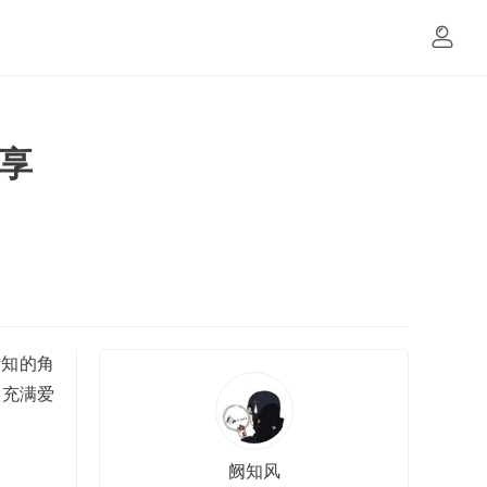
分享
所知的角
是充满爱
阙知风