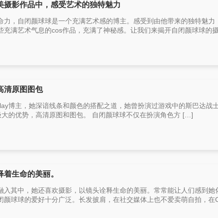
美摄影作品中，感受艺术的独特魅力
命力，自闭颜球球是一个充满艺术感的博主。感受到由他带来的独特魅力
充满艺术气息的cos作品，充满了神秘感。让我们来揭开自闭颜球球的摄 
高清原图图包
play博主，她深谙线条和颜色的搭配之道，她曾扮演过游戏中的斯巴达战
着极大的优势，高清原图和图包。 自闭颜球球不仅在扮演角色方 […]
释着生命的美丽。
融入其中，她还喜欢摄影，以镜头诠释生命的美丽。常常能让人们感到她
颜球球的爱好十分广泛。长发披肩，在社交媒体上也不爱卖萌自拍，在CO