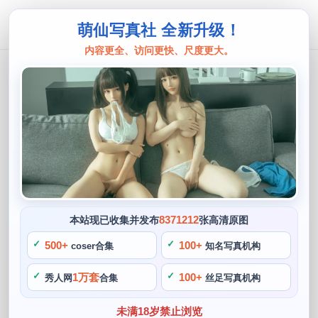
萌仙写真社 全新升级！
内容更全、访问更快、尺度更大。
一千只猫薄禾
热度不减！一千只猫薄禾未删减摄影作
品原图联合曝光
阙知风
2024 年 5 月 11 日 09:32:29
396
首页
一千只猫薄禾
正文
>
>
8371212
本站现已收集并发布
张高清原图
相信在未来，让我们惊叹不已，一千只猫薄禾的作品总是可以
500+
100+
coser合集
知名写真机构
让我们流连忘返。大家好呀，一千只猫薄禾的未删减摄影作品
1万套
100+
秀人网
合集
丝足写真机构
原图得以公开，热度不减，我们可以看到更多的角色扮演以及
他们那灿烂的笑容。猫薄禾大人的作品评价总是居高不下，作
未满18岁禁止浏览
为一个资深的coser，无论是她的cosplay展示，还真是让猫薄