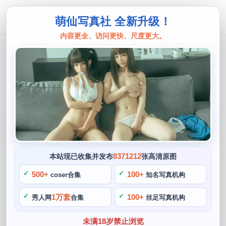
萌仙写真社 全新升级！
内容更全、访问更快、尺度更大。
菌烨tako
菌烨tako粉色胶衣，青春活力的化身
在我的镜头里
阙知风
2024 年 5 月 11 日 17:27:43
799
首页
菌烨tako
正文
>
>
8371212
本站现已收集并发布
张高清原图
那一件粉色的胶衣紧紧贴在她的身上，她在每一次的cosplay
500+
100+
coser合集
知名写真机构
中都展现出与众不同的魅力和个性。她经常穿着粉色的cospla
1万套
100+
秀人网
合集
丝足写真机构
y服装出现在镜头前，她就是菌烨tako。菌烨tako是一位拥有
无限青春活力的coser，今天小编要给大家介绍一位萌妹cose
未满18岁禁止浏览
r。