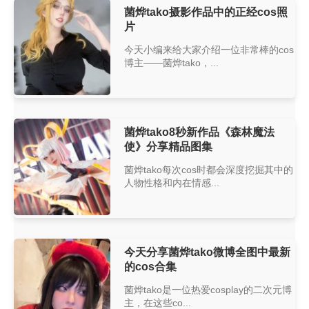
菌烨tako摄影作品中的正经cos照
片
今天小编来给大家介绍一位非常棒的cos
博主——菌烨tako，...
菌烨tako8秒新作品《森林魔法
使》分享精品图集
菌烨tako每次cos时都会深度挖掘其中的
人物性格和内在情感...
今天分享菌烨tako微博全图中最新
的cos合集
菌烨tako是一位热爱cosplay的二次元博
主，在这些co...