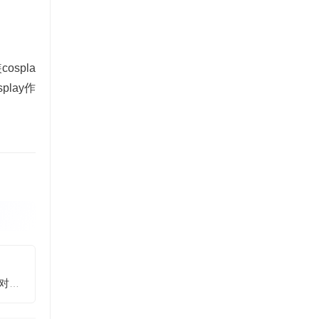
spla
lay作
「尺度大暴走！」一米八的大梨子暖饱cos作品曝光，绝对让你过眼瘾