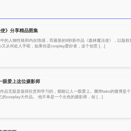
魔法使》分享精品图集
挖掘其中的人物性格和内在情感，而最新的8秒新作品《森林魔法使》，以版权
o又从何处入手呢，如果你是cosplay爱好者，这个创意 […]
你一眼爱上这位摄影师
ako的作品无疑是值得欣赏和学习的，都能让人一眼爱上。菌烨tako的微博是
cosplay大作品。 他不单是一个出色的摄影师，创 […]