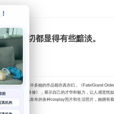
级！
。
片相比，一切都显得有些黯淡。
优雅的气质。许多她的作品都亦真亦幻，《Fate/Grand Orde
辑。如《叛逆的鲁鲁修》，展示自己的才华和魅力，让人感觉恍
原图
，我们能够看到她发布的各种cosplay照片和生活照片，她拥有
写真机构