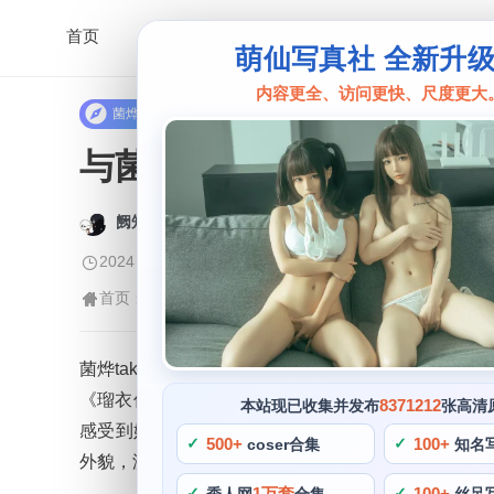
首页
萌仙写真社 全新升
内容更全、访问更快、尺度更大
菌烨tako
与菌烨tako白月魁的照
阙知风
2024 年 5 月 24 日 18:44:30
418
首页
菌烨tako
正文
>
>
菌烨tako，她的作品充满了甜美感和可爱风格，尽显出她
《瑠衣传说》等，菌烨tako还有一个广受欢迎的专
8371212
本站现已收集并发布
张高清
感受到她对cosplay的深刻理解和对角色的深入了解
500+
100+
coser合集
知名
外貌，游戏等各种主题。
1万套
100+