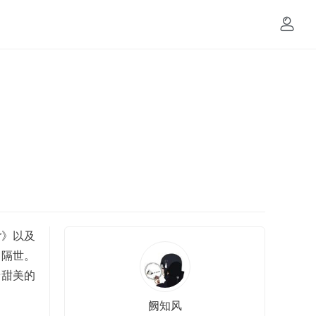
r》以及
如隔世。
着甜美的
阙知风