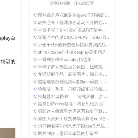
这家伙很懒，什么都没写
图片都是麻花麻花酱fgo杨玉环的高清照片，太好看了
靓照必备！蠢沫沫小蓝鸟照片图包合集
。
丰富多彩！起司块wii埃及猫56p4v照片精选大集合
穿越时空的梦幻COSPLAY：Yoko宅夏电子档图包
lay白
小仓千代w舰长图包尽情欣赏我的战场作品集
shirokitsune的中文cosplay美图精选
一系列泉桃子cosplay精选集
有精湛的
半半子舞袖动星辰的原图，让我感受到了摄影的魅力
尤猫醒醒作品：高清图片，细节清晰展现真实美。
超精选铁板烧鬼舞w素颜cos美图，一定不会让你失望
珍藏版！梦里一只喵顶级图片珍藏套装。
秋楚楚24套图片——清纯素雅、梦幻唯美，成就一张张经典美图。
染黛如诗miss微博：串起思维的照片收集
摄影达人收藏星之迟迟写真集下载，原图分享带来无限想象空间。
原图大公开！欣赏神楽坂真冬cos绝対服従的高清细节
想不到名字的阿八无下限cos作品集锦，带你领略不一般的角色扮演魅力
图片制作，恩田直幸翼的新篇章