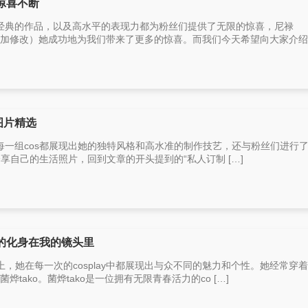
惊喜不断
括经典的作品，以及高水平的表现力都为粉丝们提供了无限的惊喜，尼禄
，稍加修改）她成功地为我们带来了更多的惊喜。而我们今天希望向大家介绍的
图片精选
，每一组cos都展现出她的独特风格和高水准的制作技艺，还与粉丝们进行
am上分享自己的生活照片，回到文章的开头提到的“私人订制 […]
力的化身在我的镜头里
，她在每一次的cosplay中都展现出与众不同的魅力和个性。她经常穿
菌烨tako。菌烨tako是一位拥有无限青春活力的co […]