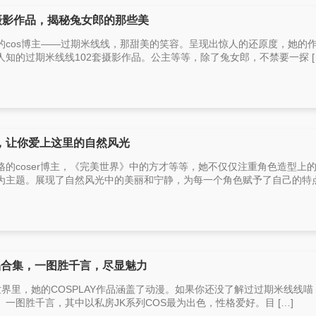
摄影作品，揭秘兔女郎的那些美
的cos博主——过期米线线，那甜美的笑容。呈现出惊人的还原度，她的
知的过期米线线102套摄影作品。公主等等，除了兔女郎，不禁要一探 [
，让你爱上这里的自然风光
的coser博主，《完美世界》中的方才等等，她不仅仅注重角色造型上
主题。展现了自然风光中的美丽和宁静，为每一个角色赋予了自己的特点 
作品合集，一图胜千言，尽显魅力
的世界里，她的COSPLAY作品涵盖了动漫。如果你还没了解过过期米线线喵
一图胜千言，其中以私房JK系列COS最为出色，性格爱好。目 […]