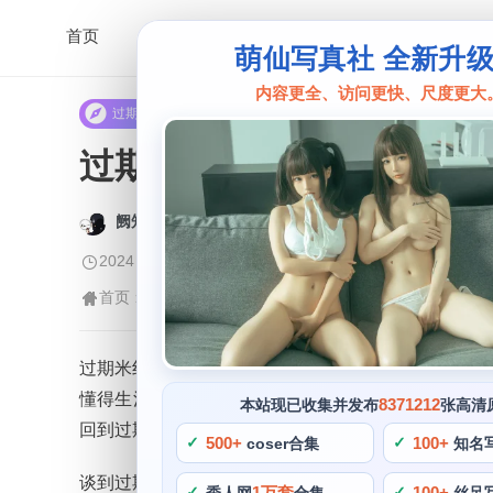
首页
萌仙写真社 全新升
内容更全、访问更快、尺度更大
过期米线
过期米线线喵免费摄影合
阙知风
2024 年 5 月 12 日 11:11:06
410
首页
过期米线
正文
>
>
过期米线线喵是一位身材娇小但是充满朝气的COSE
懂得生活和工作的平衡。相信你会对这里的每一个细
8371212
本站现已收集并发布
张高清
回到过期米线线喵的COS作品。
500+
100+
coser合集
知名
谈到过期米线线喵的性格，让她的COS和摄影作品
1万套
100+