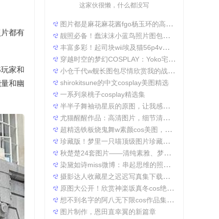
这家伙很懒，什么都没写
图片都是麻花麻花酱fgo杨玉环的高清照片，太好看了
照片都有
靓照必备！蠢沫沫小蓝鸟照片图包合集
丰富多彩！起司块wii埃及猫56p4v照片精选大集合
穿越时空的梦幻COSPLAY：Yoko宅夏电子档图包
S玩家和
小仓千代w舰长图包尽情欣赏我的战场作品集
shirokitsune的中文cosplay美图精选
能量和幽
一系列泉桃子cosplay精选集
半半子舞袖动星辰的原图，让我感受到了摄影的魅力
尤猫醒醒作品：高清图片，细节清晰展现真实美。
超精选铁板烧鬼舞w素颜cos美图，一定不会让你失望
珍藏版！梦里一只喵顶级图片珍藏套装。
秋楚楚24套图片——清纯素雅、梦幻唯美，成就一张张经典美图。
染黛如诗miss微博：串起思维的照片收集
摄影达人收藏星之迟迟写真集下载，原图分享带来无限想象空间。
原图大公开！欣赏神楽坂真冬cos绝対服従的高清细节
想不到名字的阿八无下限cos作品集锦，带你领略不一般的角色扮演魅力
图片制作，恩田直幸翼的新篇章