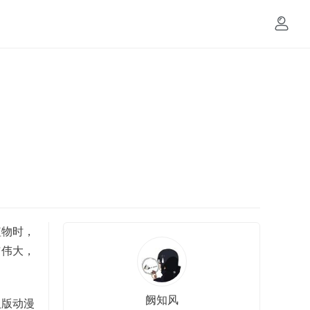
植物时，
与伟大，
阙知风
人版动漫