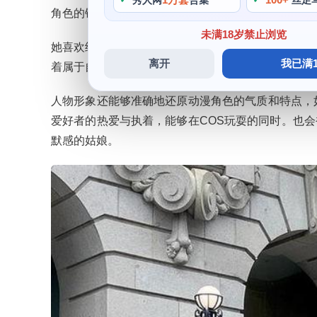
秀人网
合集
丝足
角色的错觉。并且不断提高自己的专业技能，她的C
未满18岁禁止浏览
她喜欢结交新朋友，也因此她的影响力在COS和摄
离开
我已满1
着属于自己独特的风格和情感，不仅仅是服装的制作
人物形象还能够准确地还原动漫角色的气质和特点，
爱好者的热爱与执着，能够在COS玩耍的同时。也
默感的姑娘。