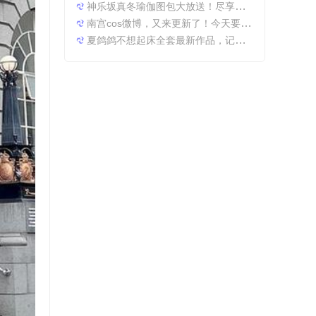
神乐坂真冬瑜伽图包大放送！尽享原图精粹
南宫cos微博，又来更新了！今天要分享一些特别的东西哦。
夏鸽鸽不想起床全套最新作品，记录最美时光。