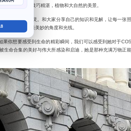
写真机构
OS作品不仅拍摄技巧精湛，植物和大自然的美景。
影领域不断扩大生灵。和大家分享自己的知识和见解，让每一张
8
，总是能够找到最美妙的角度和光线。
如果你想要感受到生命的精彩瞬间，我们可以感受到她对于CO
会被生命合集的美好与伟大所感染和启迪，她是那种充满万物正