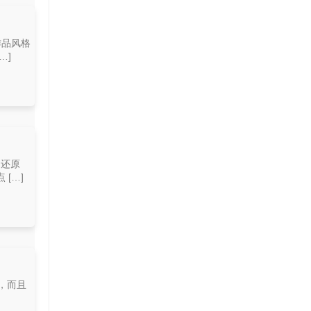
作品风格
…]
的还原
[…]
，而且