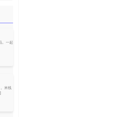
品。一起
力。米线
]