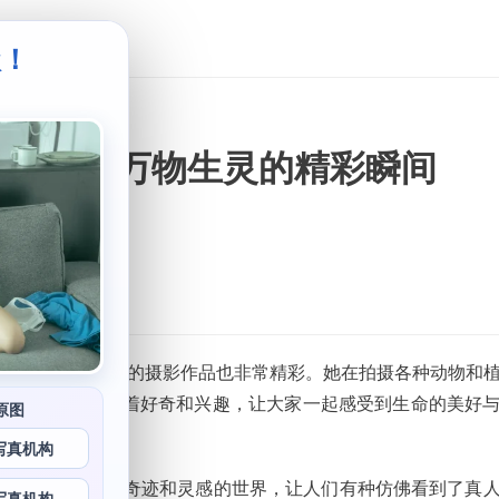
级！
。
集，感受万物生灵的精彩瞬间
R，过期米线线喵的摄影作品也非常精彩。她在拍摄各种动物和
节和瞬间都充满着好奇和兴趣，让大家一起感受到生命的美好
原图
写真机构
带你走进一个充满奇迹和灵感的世界，让人们有种仿佛看到了真