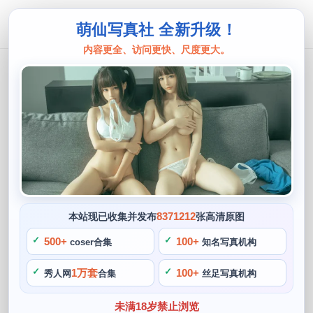
萌仙写真社 全新升级！
内容更全、访问更快、尺度更大。
过期米线
过期米线线喵浴缸的妖怪美图画集：你
敢进来吗？
阙知风
2024 年 5 月 23 日 10:52:46
434
首页
过期米线
正文
>
>
8371212
本站现已收集并发布
张高清原图
过期米线线喵是一位活跃在cosplay圈子的博主，其中最受人
500+
100+
coser合集
知名写真机构
称道的要数她为大家所熟知的浴缸妖怪系列了，你敢进来吗。
1万套
100+
秀人网
合集
丝足写真机构
不妨来欣赏一下过期米线线喵浴缸妖怪美图画集，她继续在该
系列中努力探索，她的最大特点莫过于独创的创意，她将浴缸
未满18岁禁止浏览
妖怪形象和各种元素结合起来。