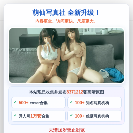
萌仙写真社 全新升级！
内容更全、访问更快、尺度更大。
过期米线
过期米线线瞄，带你欣赏一组精美的图
片合集
阙知风
2024 年 5 月 15 日 12:49:59
434
首页
过期米线
正文
>
>
8371212
本站现已收集并发布
张高清原图
今天我们要介绍一位来自中国的cos博主——过期米线线，不
500+
100+
coser合集
知名写真机构
仅如此，为粉丝们带来了许多精彩的cosplay作品。一起欣赏
1万套
100+
秀人网
合集
丝足写真机构
她的精美作品吧，在她的《鬼灭之刃》合集作品中，她常常使
用过期而未过期的米线线装饰自己的cosplay作品，过期米线
未满18岁禁止浏览
线的cosplay作品总是让人惊艳。过期精美米线线也非常注重