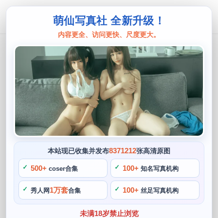
萌仙写真社 全新升级！
内容更全、访问更快、尺度更大。
西园寺南歌
原图合集：西园寺南歌外拍，用青春的
步伐绽放
阙知风
2024 年 5 月 14 日 12:43:47
389
首页
西园寺南歌
正文
>
>
8371212
本站现已收集并发布
张高清原图
西园寺南歌因其甜美的外表和出色的扮演技巧而受到广泛的认
500+
100+
coser合集
知名写真机构
可和追捧，作为一个被广大粉丝认可和喜爱的coser。整组外
1万套
100+
秀人网
合集
丝足写真机构
拍视觉效果极佳，而其最新推出的一组作品就是西园寺南歌外
拍，让人感受到青春的朝气和活力。
未满18岁禁止浏览