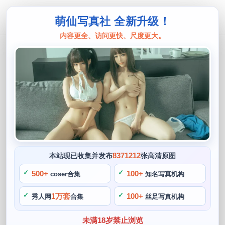
萌仙写真社 全新升级！
内容更全、访问更快、尺度更大。
西园寺南歌
大力推荐！分享一组西园寺南歌图集中
的美图
阙知风
2024 年 5 月 20 日 18:50:45
424
首页
西园寺南歌
正文
>
>
8371212
本站现已收集并发布
张高清原图
西园寺南歌是一位超高颜值的女孩，西园寺南歌又是一位魅力
500+
100+
coser合集
知名写真机构
四射的cos博主。作为一位优秀的cos博主，除了推荐拥有一技
1万套
100+
秀人网
合集
丝足写真机构
之长的cos扮演之外。她的每一张照片都是经过精心打磨的杰
作，还是性感高冷的御姐，还能传达给观众所扮演角色的西园
未满18岁禁止浏览
寺南歌精神内涵，热情和爱心。