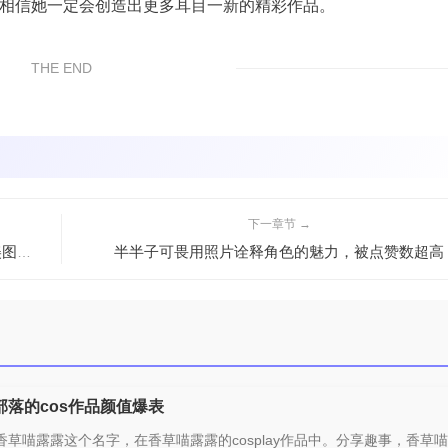
一，相信她一定会创造出更多耳目一新的精彩作品。
THE END
下一章节 →
半半子可畏用照片诠释角色的魅力，被点赞数超高
奥黛丽赛博朋克造型全揭秘：起司块wii圣路易斯图片美图欲罢不能
落的cos作品颜值爆表
草喵露露这个名字，在香草喵露露的cosplay作品中。分享趣事，香草