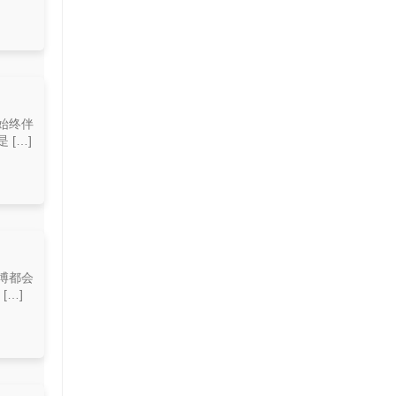
始终伴
[…]
博都会
…]