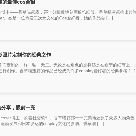
的最佳cos合辑
er博主——香草喵露露，还十分细致地刻画服饰细节。香草喵露露推出过
ayer。她是一位热爱二次元文化的Cos爱好者，她的作品会 […]
影照片定制你的经典之作
作而定制的一样，独一无二。无论是在角色的选择还是在造型的细节上，
創作。香草喵露露的作品已经成为许多cosplay爱好者的经典参考 […]
集分享，眼前一亮
的coser博主，刷着社交软件。香草喵露露一一完美地还原了众多人物角色
圈蓬勃发展和日本发达的cosplay文化的影响。香草喵 […]