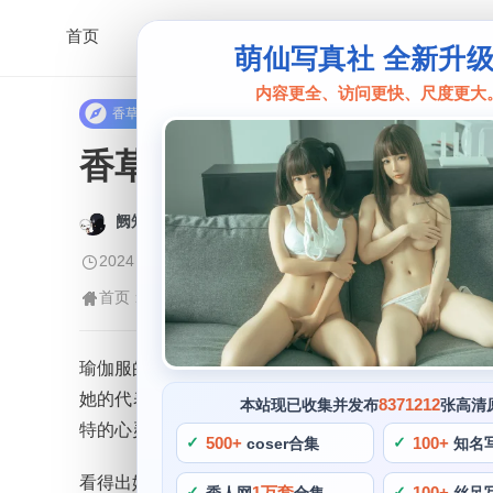
首页
萌仙写真社 全新升
内容更全、访问更快、尺度更大
香草喵
香草喵露露瑜伽服原图：
阙知风
2024 年 5 月 15 日 15:53:55
475
首页
香草喵
正文
>
>
瑜伽服的颜色搭配也让人眼前一亮，香草喵露露是一位
她的代表作之一——《香草喵露露瑜伽服原图》。这
8371212
本站现已收集并发布
张高清
特的心灵和精准的手工技能是成为cos博主的必备条
500+
100+
coser合集
知名
看得出她是真心热爱cos，这也是她能够在二次元世
1万套
100+