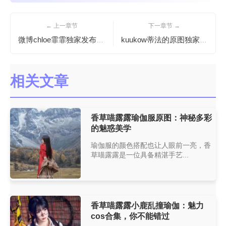
← 上一章节
下一章节 →
微博chloe霏霏独家发布cos作品图片，宛如勾魂灵药
kuukow蒂法的原图独家发布，更多美图等你发现
相关文章
香草喵露露瑜伽服原图：神秘多彩
的魅惑美学
瑜伽服的颜色搭配也让人眼前一亮，香
草喵露露是一位具备精湛手艺...
香草喵露露小鹿乱撞瑜伽：魅力
cos合集，你不能错过