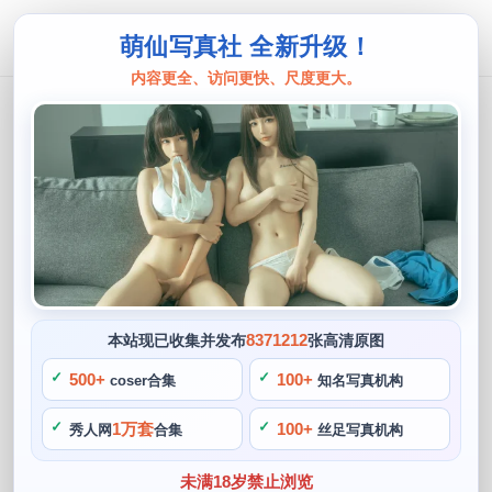
萌仙写真社 全新升级！
内容更全、访问更快、尺度更大。
香草喵
摄影达人香草喵露露，cos合集分享，
眼前一亮
阙知风
2024 年 5 月 30 日 10:39:20
416
首页
香草喵
正文
>
>
8371212
本站现已收集并发布
张高清原图
拥有丰富cos作品并兼有超高颜值的coser博主，刷着社交软
500+
100+
coser合集
知名写真机构
件。香草喵露露一一完美地还原了众多人物角色，喜欢cospla
1万套
100+
秀人网
合集
丝足写真机构
y最初是受到当时国内ACG圈蓬勃发展和日本发达的cosplay文
化的影响。香草喵露露还经常在自己的博客中分享自己的摄影
未满18岁禁止浏览
心得和技巧，拥有十分庞大的粉丝群体，让观众眼前一亮，她