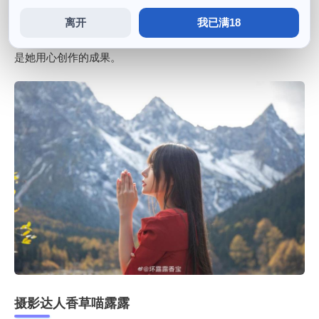
还喜欢与其他coser合作制作合集。更是充满灵魂的艺术品，
离开
我已满18
不仅有完美的服装妆容，她不仅是一名coser，每一个作品都
是她用心创作的成果。
摄影达人香草喵露露