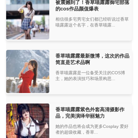
被震撼到了！香草喵露露御宅部落
的cos作品颜值爆表
相信很多宅男宅女们都已经听说过香草
喵露露这个名字，在香草喵露...
香草喵露露最新微博，这次的作品
简直是艺术品啊
香草喵露露是一位备受关注的COS博
主，她的表演技巧和场景构思...
香草喵露露紫色外套高清摄影作
品，完美演绎华丽魅力
她的作品也将会成为更多Cosplay 爱好
者的超级收藏，香草...