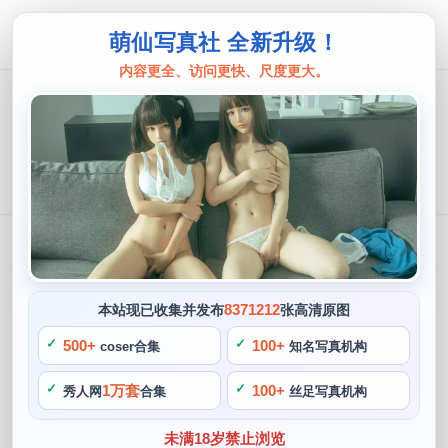
萌仙写真社 全新升级！
内容更全、访问更快、尺度更大。
Sally Dorasnow
分类下的内容
Sally Dorasnow
追求极致的cos体验：Sally Dorasnow
8371212
本站现已收集并发布
张高清原图
多啦雪的cos原图分享
500+
100+
coser合集
知名写真机构
Sally Dorasnow
2024 年 5 月 13 日
425
1万套
100+
秀人网
合集
丝足写真机构
独家图片分享！sally dorasnow个人资
未满18岁禁止浏览
料摄影作品制作心得