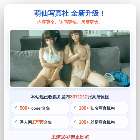
萌仙写真社 全新升级！
内容更全、访问更快、尺度更大。
千夜未来
千夜未来cos雷电将军，独特cos展示
尽显魅力无限
阙知风
2024 年 5 月 12 日 09:43:54
475
首页
千夜未来
正文
>
>
8371212
本站现已收集并发布
张高清原图
千夜未来是一位极具实力的Coser，展现出了独特的气质和品
500+
100+
coser合集
知名写真机构
味，最让人印象深刻的莫过于她的雷电将军Cosplay。比如
1万套
100+
秀人网
合集
丝足写真机构
《鬼灭之刃》中的无限城风，舞台表演都达到了一定的高度，
真正的还原了职业雷电将军的风貌和魅力。在千夜未来的作品
未满18岁禁止浏览
中，更是在精神层面上深入了解了这个角色，千夜未来在她的