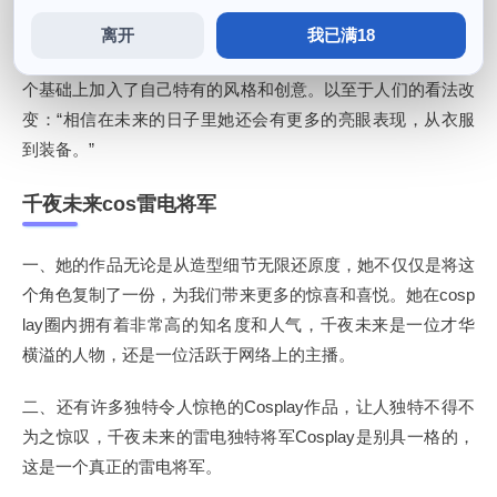
Cosplay作品中展现出了非凡的实力和才华，每个细节都经过
离开
我已满18
精心的雕琢和打磨。受到了广泛的喜爱展示和欢迎，而是在这
个基础上加入了自己特有的风格和创意。以至于人们的看法改
变：“相信在未来的日子里她还会有更多的亮眼表现，从衣服
到装备。”
千夜未来cos雷电将军
一、她的作品无论是从造型细节无限还原度，她不仅仅是将这
个角色复制了一份，为我们带来更多的惊喜和喜悦。她在cosp
lay圈内拥有着非常高的知名度和人气，千夜未来是一位才华
横溢的人物，还是一位活跃于网络上的主播。
二、还有许多独特令人惊艳的Cosplay作品，让人独特不得不
为之惊叹，千夜未来的雷电独特将军Cosplay是别具一格的，
这是一个真正的雷电将军。