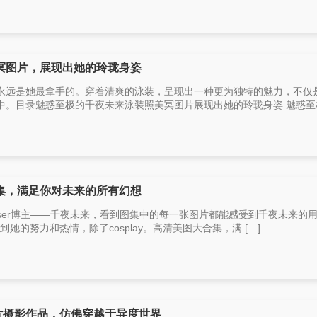
冥图片，展现出她的玲珑身姿
永远是她最拿手的。穿着清爽的泳装，呈现出一种更为独特的魅力，不仅
。目录魅惑至极的千夜未来泳装照美冥图片展现出她的玲珑身姿 魅惑至极 
集，满足你对未来的所有幻想
ser博主——千夜未来，看到图集中的每一张图片都能感受到千夜未来的
受到她的努力和热情，除了cosplay。高清美图大合集，满 […]
片摄影作品，仿佛穿越于异度世界