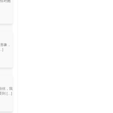
让你对她
人形象，
]
粉丝，我
 […]