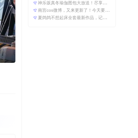
神乐坂真冬瑜伽图包大放送！尽享原图精粹
南宫cos微博，又来更新了！今天要分享一些特别的东西哦。
夏鸽鸽不想起床全套最新作品，记录最美时光。