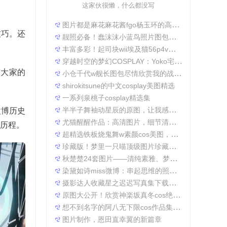
这家伙很懒，什么都没写
图片都是麻花麻花酱fgo杨玉环的高清照片，太好看了
技巧。还
靓照必备！蠢沫沫小蓝鸟照片图包合集
丰富多彩！起司块wii埃及猫56p4v照片精选大集合
穿越时空的梦幻COSPLAY：Yoko宅夏电子档图包
受大家的
小仓千代w舰长图包尽情欣赏我的战场作品集
shirokitsune的中文cosplay美图精选
一系列泉桃子cosplay精选集
半半子舞袖动星辰的原图，让我感受到了摄影的魅力
微博历史
尤猫醒醒作品：高清图片，细节清晰展现真实美。
S历程。
超精选铁板烧鬼舞w素颜cos美图，一定不会让你失望
珍藏版！梦里一只喵顶级图片珍藏套装。
秋楚楚24套图片——清纯素雅、梦幻唯美，成就一张张经典美图。
染黛如诗miss微博：串起思维的照片收集
摄影达人收藏星之迟迟写真集下载，原图分享带来无限想象空间。
原图大公开！欣赏神楽坂真冬cos绝対服従的高清细节
想不到名字的阿八无下限cos作品集锦，带你领略不一般的角色扮演魅力
图片制作，恩田直幸翼的新篇章