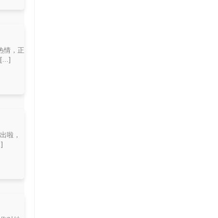
热情，正
…]
放出啦，
]