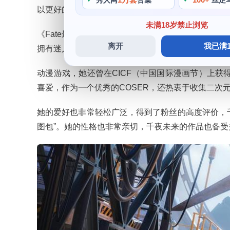
秀人网
合集
丝足
以更好的了解千夜未来的COS历程，但是这并没有影
未满18岁禁止浏览
《Fate最新更新/Zero》中的Saber，她优秀
离开
我已满1
拥有迷人的外貌，善于和粉丝沟通和交流，她曾经CO
动漫游戏，她还曾在CICF（中国国际漫画节）上获
喜爱，作为一个优秀的COSER，还热衷于收集二次
她的爱好也非常轻松广泛，得到了粉丝的高度评价，
图包”。她的性格也非常亲切，千夜未来的作品也备受