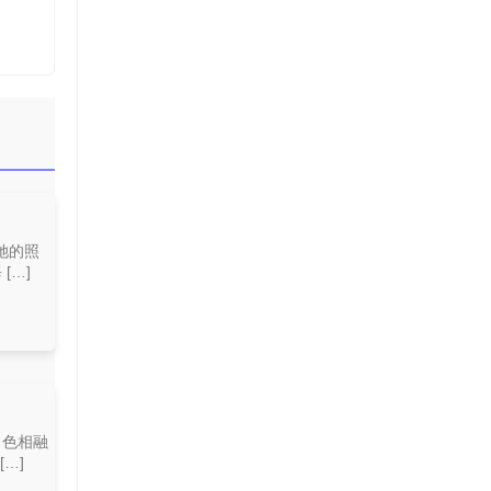
她的照
[…]
角色相融
…]