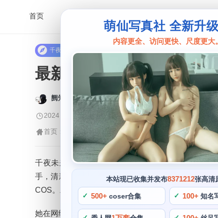
首页
萌仙写真社 全新升
内容更全、访问更快、尺度更大
千夜未来
最新更新的千夜未来微博历
阙知风
2024 年 5 月 18 日 09:13:20
581
首页
千夜未来
正文
>
>
千夜未来是一位备受瞩目的COS博主，近期更是推
手，清新的气质和亲切的性格让她在粉丝中拥有了很
8371212
本站现已收集并发布
张高清
COS。二次元等方面的动态，那么千夜未来的作品一
500+
100+
coser合集
知名
她在网络上深得粉丝喜爱和支持，除了COS之外，她
1万套
100+