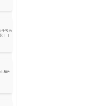
是千夜未
[…]
用心和热