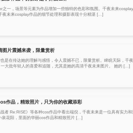
ser之一，场景等元素为作品增加一些独特的色彩和氛围。千夜未来cospla
未来cosplay作品的细节处理和摄影表现十分精湛 […]
清图片震撼来袭，限量赏析
同时也是在传达她的理解与感悟，令人震撼不已，限量赏析。睥睨天际，千
了一大批年轻人的喜爱和追随，尤其是她的高清千夜未来图片。 她的 […]
os作品，精致照片，只为你的收藏添彩
创战者 Re:RISE》等各种cos作品中看出端倪，千夜未来是一位具有实力
中的小泉花阳，里面的华丽cos作品和精致照片 […]