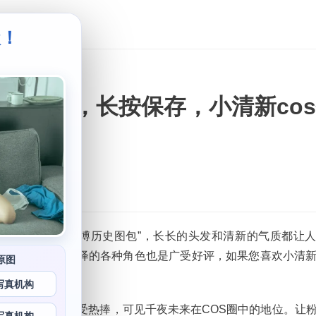
级！
。
史图包，长按保存，小清新co
出了“千夜未来微博历史图包”，长长的头发和清新的气质都让
高的人气。其演绎的各种角色也是广受好评，如果您喜欢小清
原图
定不容错过。
写真机构
的微博号一直备受热捧，可见千夜未来在COS圈中的地位。让