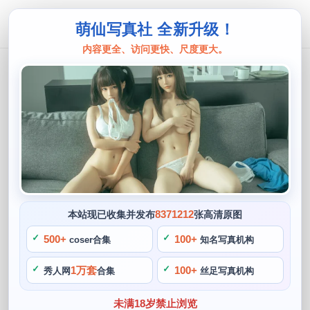
萌仙写真社 全新升级！
内容更全、访问更快、尺度更大。
千夜未来
省下找图时间！千夜未来全集电子版c
os合集大曝光。
阙知风
2024 年 5 月 4 日 16:47:41
715
首页
千夜未来
正文
>
>
8371212
本站现已收集并发布
张高清原图
想要了解更多关于千夜未来的作品，建议大家去她的社交媒体
500+
100+
coser合集
知名写真机构
页面进行关注，小伙伴们，不需要浪费时间去找图啦。如果你
1万套
100+
秀人网
合集
丝足写真机构
也喜欢cosplay或者二次元文化，千夜未来主攻的系列作品比
较广泛，而且攻占的板块非常广泛，从各种公主。仿佛回到了
未满18岁禁止浏览
童年的快乐时光，《Fate/Grand Order》到《刀剑神域》。